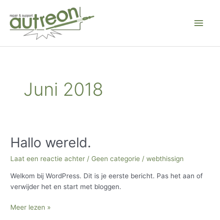
Ga
Hoo
naar
de
inhoud
Juni 2018
Hallo wereld.
Hallo
wereld.
Laat een reactie achter
/
Geen categorie
/
webthissign
Welkom bij WordPress. Dit is je eerste bericht. Pas het aan of
verwijder het en start met bloggen.
Meer lezen »