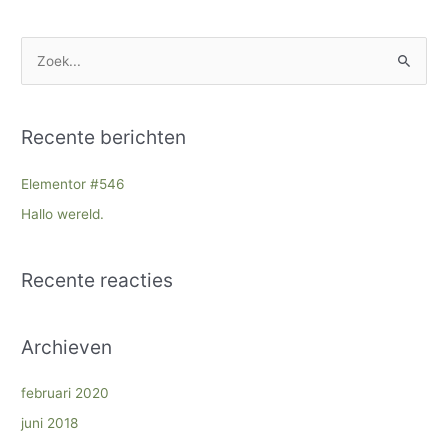
Z
o
e
Recente berichten
k
n
Elementor #546
a
Hallo wereld.
a
r
Recente reacties
:
Archieven
februari 2020
juni 2018