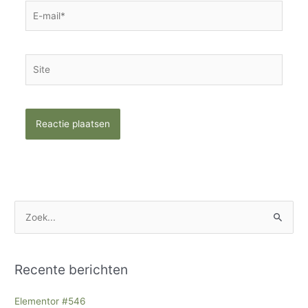
E-
mail*
Site
Z
o
e
Recente berichten
k
n
Elementor #546