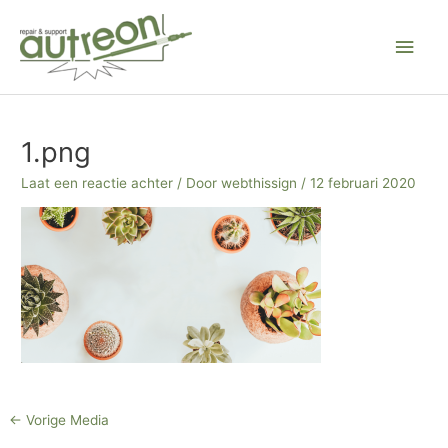
Ga
Hoo
naar
de
inhoud
Bericht
navigatie
1.png
Laat een reactie achter
/ Door
webthissign
/
12 februari 2020
←
Vorige Media