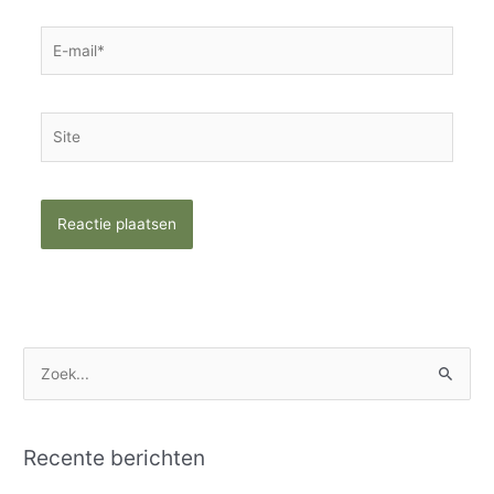
E-
mail*
Site
Z
o
e
Recente berichten
k