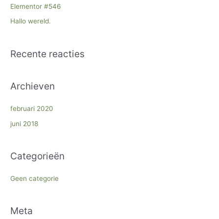
n
Elementor #546
a
Hallo wereld.
a
r
Recente reacties
:
Archieven
februari 2020
juni 2018
Categorieën
Geen categorie
Meta