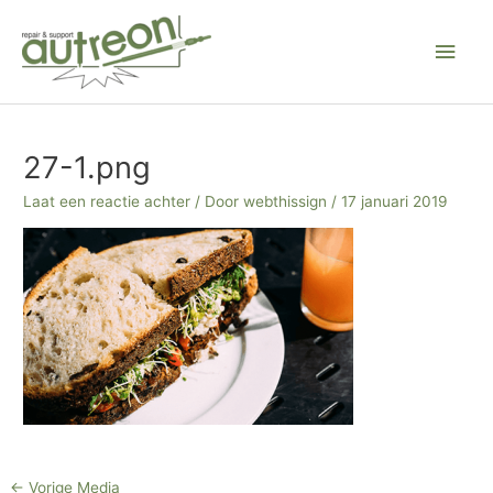
Ga
Hoo
naar
de
inhoud
Bericht
navigatie
27-1.png
Laat een reactie achter
/ Door
webthissign
/
17 januari 2019
←
Vorige Media