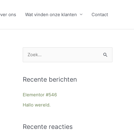
ver ons
Wat vinden onze klanten
Contact
Z
o
e
Recente berichten
k
n
Elementor #546
a
Hallo wereld.
a
r
Recente reacties
: