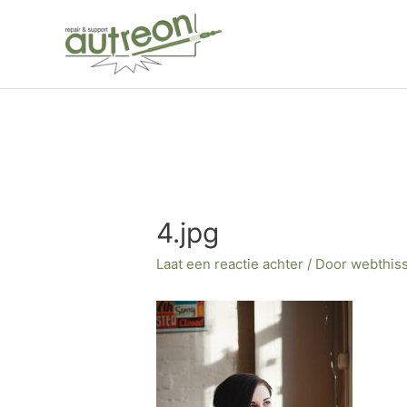
Ga
naar
de
inhoud
Bericht
navigatie
4.jpg
Laat een reactie achter
/ Door
webthis