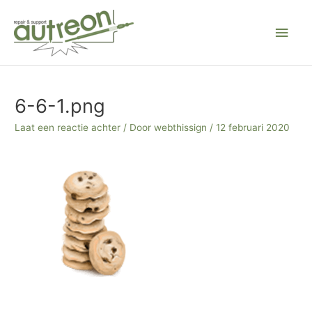
Ga
Hoo
naar
de
inhoud
Bericht
navigatie
6-6-1.png
Laat een reactie achter
/ Door
webthissign
/
12 februari 2020