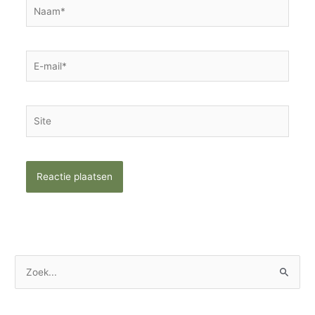
Naam*
E-
mail*
Site
Z
o
e