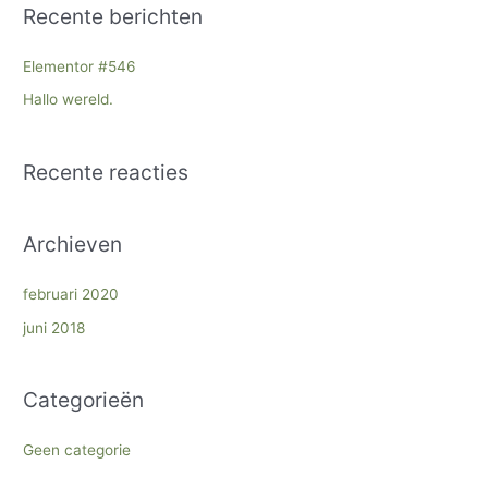
Recente berichten
k
n
Elementor #546
a
Hallo wereld.
a
r
Recente reacties
:
Archieven
februari 2020
juni 2018
Categorieën
Geen categorie