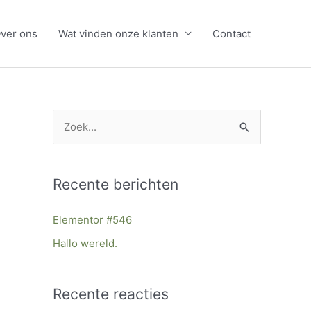
ver ons
Wat vinden onze klanten
Contact
Z
o
e
Recente berichten
k
n
Elementor #546
a
Hallo wereld.
a
r
Recente reacties
: