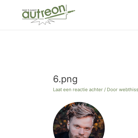
Ga
naar
de
inhoud
Bericht
navigatie
6.png
Laat een reactie achter
/ Door
webthis