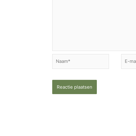
Naam*
E-
mail*