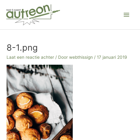
Ga
Hoo
naar
de
inhoud
Bericht
navigatie
8-1.png
Laat een reactie achter
/ Door
webthissign
/
17 januari 2019