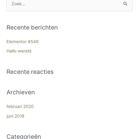
Z
o
e
Recente berichten
k
n
Elementor #546
a
Hallo wereld.
a
r
Recente reacties
:
Archieven
februari 2020
juni 2018
Categorieën