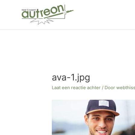
Ga
naar
de
inhoud
Bericht
navigatie
ava-1.jpg
Laat een reactie achter
/ Door
webthis