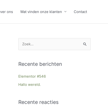
ver ons
Wat vinden onze klanten
Contact
Z
o
e
Recente berichten
k
n
Elementor #546
a
Hallo wereld.
a
r
Recente reacties
: