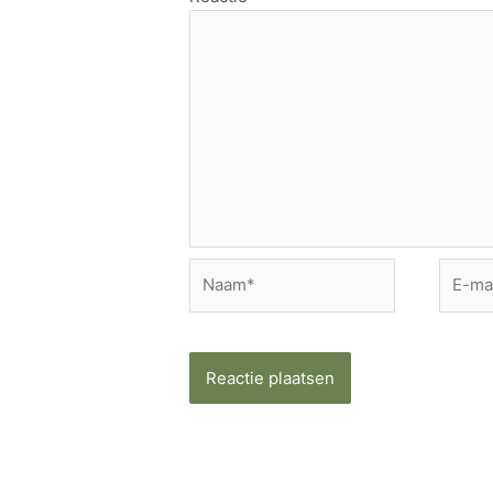
Naam*
E-
mail*