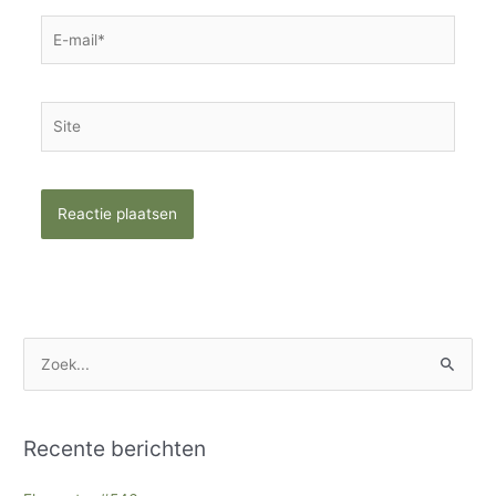
E-
mail*
Site
Z
o
e
Recente berichten
k
n