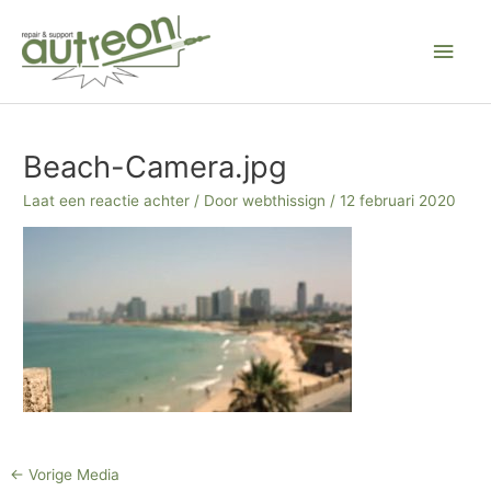
Ga
Hoo
naar
de
inhoud
Bericht
navigatie
Beach-Camera.jpg
Laat een reactie achter
/ Door
webthissign
/
12 februari 2020
←
Vorige Media