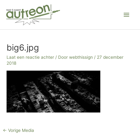
Ga
Hoo
naar
de
inhoud
Bericht
navigatie
big6.jpg
Laat een reactie achter
/ Door
webthissign
/
27 december
2018
←
Vorige Media