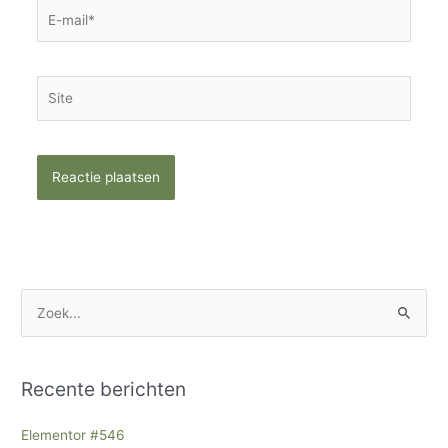
E-
mail*
Site
Z
o
e
Recente berichten
k
n
Elementor #546