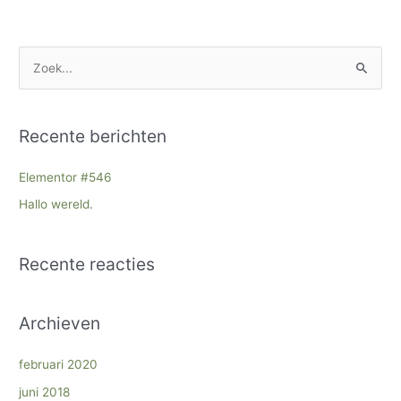
Z
o
e
Recente berichten
k
n
Elementor #546
a
Hallo wereld.
a
r
Recente reacties
:
Archieven
februari 2020
juni 2018