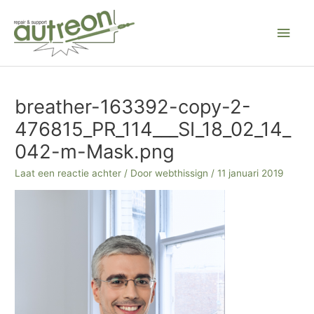
Ga
Hoo
naar
de
inhoud
Bericht
navigatie
breather-163392-copy-2-
476815_PR_114___SI_18_02_14_
042-m-Mask.png
Laat een reactie achter
/ Door
webthissign
/
11 januari 2019