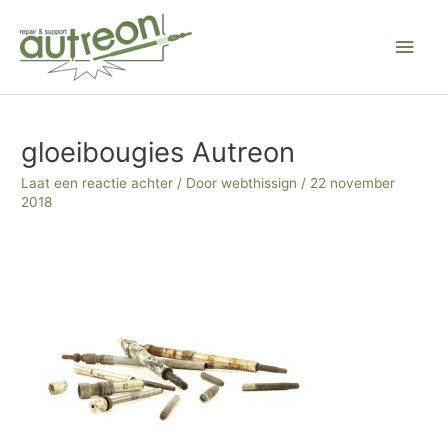
Ga
Hoo
naar
de
inhoud
Bericht
navigatie
gloeibougies Autreon
Laat een reactie achter
/ Door
webthissign
/
22 november
2018