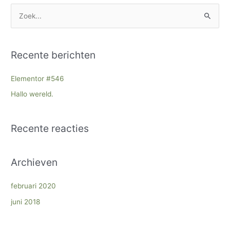
Z
o
e
Recente berichten
k
n
Elementor #546
a
Hallo wereld.
a
r
Recente reacties
:
Archieven
februari 2020
juni 2018