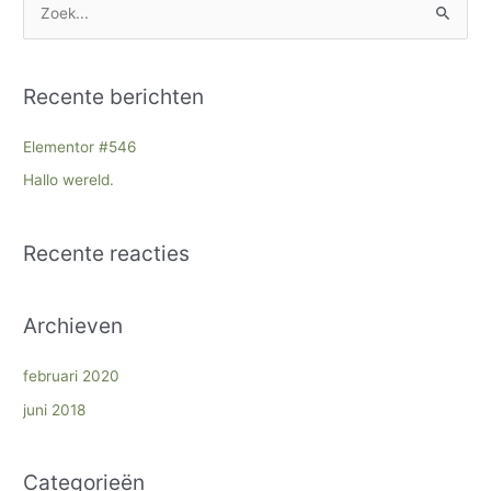
Z
o
e
Recente berichten
k
n
Elementor #546
a
Hallo wereld.
a
r
Recente reacties
:
Archieven
februari 2020
juni 2018
Categorieën