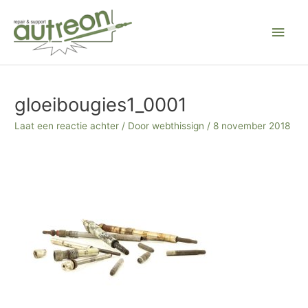
Ga
Hoo
naar
de
inhoud
Bericht
navigatie
gloeibougies1_0001
Laat een reactie achter
/ Door
webthissign
/
8 november 2018