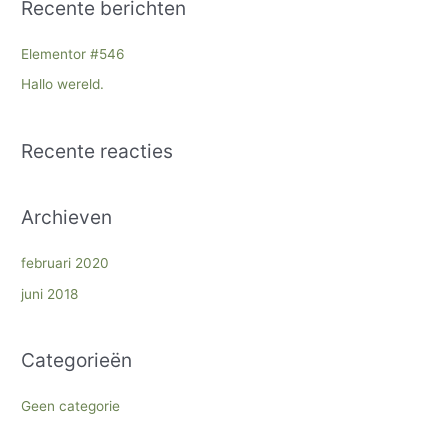
Recente berichten
k
n
Elementor #546
a
Hallo wereld.
a
r
Recente reacties
:
Archieven
februari 2020
juni 2018
Categorieën
Geen categorie