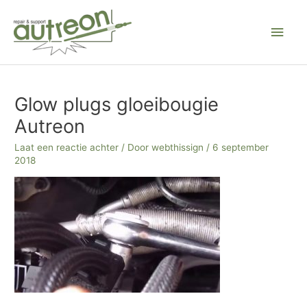
Ga
Hoo
naar
de
inhoud
Bericht
navigatie
Glow plugs gloeibougie
Autreon
Laat een reactie achter
/ Door
webthissign
/
6 september
2018