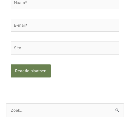
E-
mail*
Site
Z
o
e