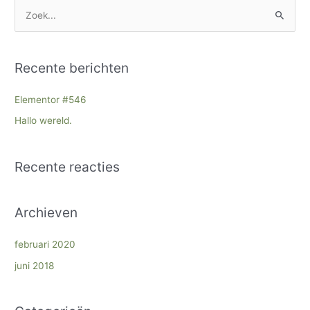
Z
o
e
Recente berichten
k
n
Elementor #546
a
Hallo wereld.
a
r
Recente reacties
:
Archieven
februari 2020
juni 2018