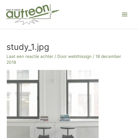
Ga
Hoo
naar
de
inhoud
Bericht
navigatie
study_1.jpg
Laat een reactie achter
/ Door
webthissign
/
18 december
2018