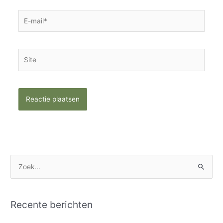
E-
mail*
Site
Z
o
e
Recente berichten
k
n