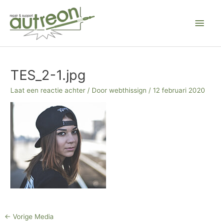
Ga
Hoo
naar
de
inhoud
Bericht
navigatie
TES_2-1.jpg
Laat een reactie achter
/ Door
webthissign
/
12 februari 2020
←
Vorige Media