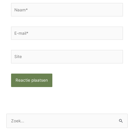
Naam*
E-
mail*
Site
Z
o