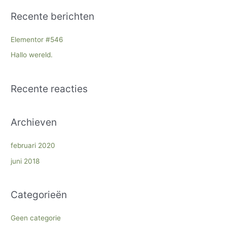
e
Recente berichten
k
n
Elementor #546
a
Hallo wereld.
a
r
Recente reacties
:
Archieven
februari 2020
juni 2018
Categorieën
Geen categorie