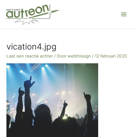
Ga
Hoo
naar
de
inhoud
Bericht
navigatie
vication4.jpg
Laat een reactie achter
/ Door
webthissign
/
12 februari 2020